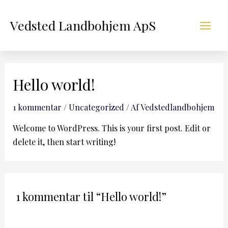
Gå
til
Vedsted Landbohjem ApS
Main
indholdet
Men
Hello world!
1 kommentar
/
Uncategorized
/ Af
Vedstedlandbohjem
Welcome to WordPress. This is your first post. Edit or
delete it, then start writing!
1 kommentar til “Hello world!”